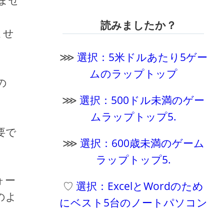
りませ
読みましたか？
ませ
⋙
選択：5米ドルあたり5ゲー
ムのラップトップ
の
⋙
選択：500ドル未満のゲー
ムラップトップ5.
要で
⋙
選択：600歳未満のゲーム
ラップトップ5.
ォー
♡
選択：ExcelとWordのため
のよ
にベスト5台のノートパソコン