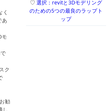
♡
選択：revitと3Dモデリング
のための5つの最良のラップト
なく
ップ
であ
Dモ
的で
ィスク
で
をお勧
適し