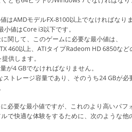
とも64ビットのWindows 7でなければな
はAMDモデルFX-8100以上でなければなり
小値はCore i3以下です。
量に関して、このゲームに必要な最小値は、
X 460以上、ATIタイプRadeom HD 6850など
530を提供します。
量が4 GBでなければなりません。
ストレージ容量であり、そのうち24 GBが必
。
めに必要な最小値ですが、これのより高いパフ
アルで快適な体験をするために、次のような他