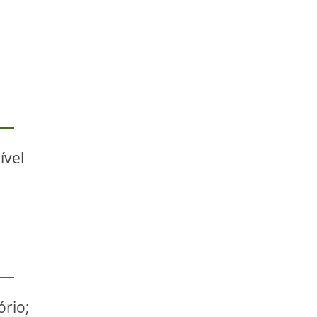
ível
ório;