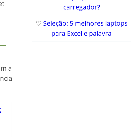
et
carregador?
♡
Seleção: 5 melhores laptops
para Excel e palavra
em a
ncia