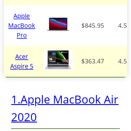
Apple
MacBook
$845.95
4.5
Pro
Acer
$363.47
4.5
Aspire 5
1.Apple MacBook Air
2020