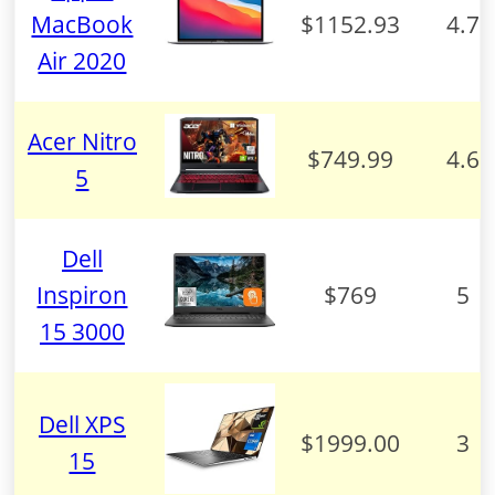
MacBook
$1152.93
4.7
Air 2020
Acer Nitro
$749.99
4.6
5
Dell
Inspiron
$769
5
15 3000
Dell XPS
$1999.00
3
15